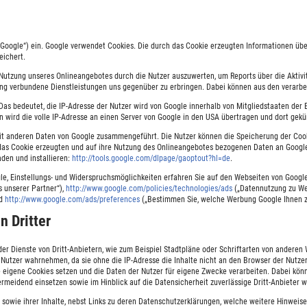
(„Google“) ein. Google verwendet Cookies. Die durch das Cookie erzeugten Informationen üb
eichert.
 Nutzung unseres Onlineangebotes durch die Nutzer auszuwerten, um Reports über die Akti
ng verbundene Dienstleistungen uns gegenüber zu erbringen. Dabei können aus den verarbe
. Das bedeutet, die IP-Adresse der Nutzer wird von Google innerhalb von Mitgliedstaaten d
wird die volle IP-Adresse an einen Server von Google in den USA übertragen und dort gekür
mit anderen Daten von Google zusammengeführt. Die Nutzer können die Speicherung der Cook
 das Cookie erzeugten und auf ihre Nutzung des Onlineangebotes bezogenen Daten an Googl
den und installieren:
http://tools.google.com/dlpage/gaoptout?hl=de
.
, Einstellungs- und Widerspruchsmöglichkeiten erfahren Sie auf den Webseiten von Googl
 unserer Partner“),
http://www.google.com/policies/technologies/ads
(„Datennutzung zu W
nd
http://www.google.com/ads/preferences
(„Bestimmen Sie, welche Werbung Google Ihnen ze
n Dritter
r Dienste von Dritt-Anbietern, wie zum Beispiel Stadtpläne oder Schriftarten von anderen 
r Nutzer wahrnehmen, da sie ohne die IP-Adresse die Inhalte nicht an den Browser der Nutzer
te eigene Cookies setzen und die Daten der Nutzer für eigene Zwecke verarbeiten. Dabei kön
meidend einsetzen sowie im Hinblick auf die Datensicherheit zuverlässige Dritt-Anbieter w
 sowie ihrer Inhalte, nebst Links zu deren Datenschutzerklärungen, welche weitere Hinweise 