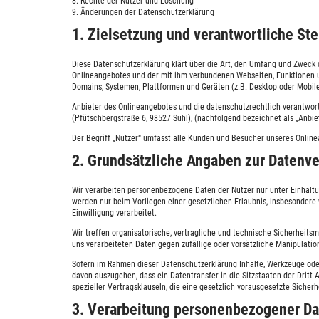
8. Rechte der Nutzer und Löschung
9. Änderungen der Datenschutzerklärung
1. Zielsetzung und verantwortliche Ste
Diese Datenschutzerklärung klärt über die Art, den Umfang und Zweck
Onlineangebotes und der mit ihm verbundenen Webseiten, Funktionen u
Domains, Systemen, Plattformen und Geräten (z.B. Desktop oder Mobile
Anbieter des Onlineangebotes und die datenschutzrechtlich verantwor
(Pfütschbergstraße 6, 98527 Suhl), (nachfolgend bezeichnet als „Anbiet
Der Begriff „Nutzer“ umfasst alle Kunden und Besucher unseres Onlinea
2. Grundsätzliche Angaben zur Datenve
Wir verarbeiten personenbezogene Daten der Nutzer nur unter Einhal
werden nur beim Vorliegen einer gesetzlichen Erlaubnis, insbesondere 
Einwilligung verarbeitet.
Wir treffen organisatorische, vertragliche und technische Sicherheit
uns verarbeiteten Daten gegen zufällige oder vorsätzliche Manipulatio
Sofern im Rahmen dieser Datenschutzerklärung Inhalte, Werkzeuge oder
davon auszugehen, dass ein Datentransfer in die Sitzstaaten der Dritt-A
spezieller Vertragsklauseln, die eine gesetzlich vorausgesetzte Sicher
3. Verarbeitung personenbezogener Da