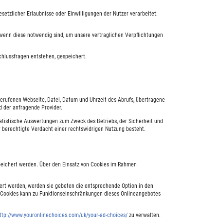
tzlicher Erlaubnisse oder Einwilligungen der Nutzer verarbeitet:
 wenn diese notwendig sind, um unsere vertraglichen Verpflichtungen
hlussfragen entstehen, gespeichert.
gerufenen Webseite, Datei, Datum und Uhrzeit des Abrufs, übertragene
d der anfragende Provider.
atistische Auswertungen zum Zweck des Betriebs, der Sicherheit und
r berechtigte Verdacht einer rechtswidrigen Nutzung besteht.
speichert werden. Über den Einsatz von Cookies im Rahmen
hert werden, werden sie gebeten die entsprechende Option in den
n Cookies kann zu Funktionseinschränkungen dieses Onlineangebotes
ttp://www.youronlinechoices.com/uk/your-ad-choices/
zu verwalten.