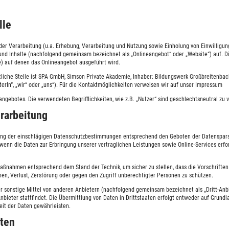
lle
 der Verarbeitung (u.a. Erhebung, Verarbeitung und Nutzung sowie Einholung von Einwillig
nd Inhalte (nachfolgend gemeinsam bezeichnet als „Onlineangebot“ oder „Website“) auf. D
) auf denen das Onlineangebot ausgeführt wird.
tliche Stelle ist SPA GmbH, Simson Private Akademie, Inhaber: Bildungswerk Großbreitenba
erIn“, „wir“ oder „uns“). Für die Kontaktmöglichkeiten verweisen wir auf unser Impressum
ngebotes. Die verwendeten Begrifflichkeiten, wie z.B. „Nutzer“ sind geschlechtsneutral zu 
rarbeitung
tung der einschlägigen Datenschutzbestimmungen entsprechend den Geboten der Datenspars
wenn die Daten zur Erbringung unserer vertraglichen Leistungen sowie Online-Services erfor
smaßnahmen entsprechend dem Stand der Technik, um sicher zu stellen, dass die Vorschrift
nen, Verlust, Zerstörung oder gegen den Zugriff unberechtigter Personen zu schützen.
 sonstige Mittel von anderen Anbietern (nachfolgend gemeinsam bezeichnet als „Dritt-Anbie
nbieter stattfindet. Die Übermittlung von Daten in Drittstaaten erfolgt entweder auf Grundla
heit der Daten gewährleisten.
ten