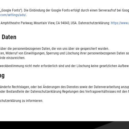
„Google Fonts“). Die Einbindung der Google Fonts erfolgt durch einen Serveraufruf bei Goog
.com/settings/ads/
.
00 Amphitheatre Parkway, Mountain View, CA 94043, USA. Datenschutzerklärung:
https://www.
n Daten
n über die personenbezogenen Daten, die von uns über sie gespeichert wurden.
aten, Widerruf von Einwilligungen, Sperrung und Löschung ihrer personenbezogenen Daten s
rde einzureichen.
e Zweckbestimmung nicht mehr erforderlich sind und der Löschung keine gesetzlichen Aufbe
ng
eänderte Rechtslagen, oder bei Änderungen des Dienstes sowie der Datenverarbeitung anzupas
d oder Bestandteile der Datenschutzerklärung Regelungen des Vertragsverhältnisses mit den
chutzerklärung zu informieren.