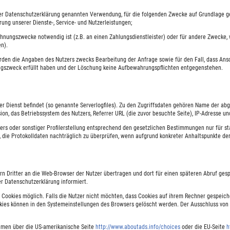
r Datenschutzerklärung genannten Verwendung, für die folgenden Zwecke auf Grundlage gese
ung unserer Dienste-, Service- und Nutzerleistungen;
echnungszwecke notwendig ist (z.B. an einen Zahlungsdienstleister) oder für andere Zwecke,
n).
den die Angaben des Nutzers zwecks Bearbeitung der Anfrage sowie für den Fall, dass Ansc
gszweck erfüllt haben und der Löschung keine Aufbewahrungspflichten entgegenstehen.
ser Dienst befindet (so genannte Serverlogfiles). Zu den Zugriffsdaten gehören Name der ab
n, das Betriebssystem des Nutzers, Referrer URL (die zuvor besuchte Seite), IP-Adresse un
rs oder sonstiger Profilerstellung entsprechend den gesetzlichen Bestimmungen nur für st
, die Protokolldaten nachträglich zu überprüfen, wenn aufgrund konkreter Anhaltspunkte de
n Dritter an die Web-Browser der Nutzer übertragen und dort für einen späteren Abruf ge
 Datenschutzerklärung informiert.
 Cookies möglich. Falls die Nutzer nicht möchten, dass Cookies auf ihrem Rechner gespeic
okies können in den Systemeinstellungen des Browsers gelöscht werden. Der Ausschluss vo
ehmen über die US-amerikanische Seite
http://www.aboutads.info/choices
oder die EU-Seite
h