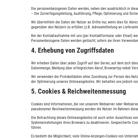
Die personenbezogenen Daten werden, neben den ausdrücklich in diese
– Die Zurverfügungstellung, Ausführung, Pflege, Optimierung und Sicher
Wir übermitteln die Daten der Nutzer an Dritte nur, wenn dies für Abr
gegenüber den Nutzern zu erfüllen (z.B. Adressmitteilung an Lieferante
Bei der Kontaktaufnahme mit uns (per Kontaktformular oder Email) wer
Personenbezogene Daten werden gelöscht, sofern sie ihren Verwendun
4. Erhebung von Zugriffsdaten
Wir erheben Daten über jeden Zugriff auf den Server, auf dem sich die
Datenmenge, Meldung über erfolgreichen Abruf, Browsertyp nebst Versio
Wir verwenden die Protokolldaten ohne Zuordnung zur Person des Nutze
der Optimierung unseres Onlineangebotes. Wir behalten uns jedoch vor
5. Cookies & Reichweitenmessung
Cookies sind Informationen, die von unserem Webserver oder Webserver
pseudonymer Reichweitenmessung werden die Nutzer im Rahmen dieser
Die Betrachtung dieses Onlineangebotes ist auch unter Ausschluss von
Systemeinstellungen ihres Browsers zu deaktivieren. Gespeicherte Co
führen.
Es besteht die Möglichkeit, viele Online-Anzeigen-Cookies von Untern