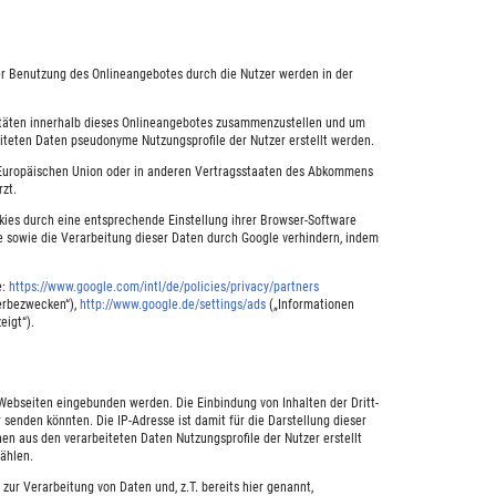
er Benutzung des Onlineangebotes durch die Nutzer werden in der
vitäten innerhalb dieses Onlineangebotes zusammenzustellen und um
iteten Daten pseudonyme Nutzungsprofile der Nutzer erstellt werden.
er Europäischen Union oder in anderen Vertragsstaaten des Abkommens
zt.
ies durch eine entsprechende Einstellung ihrer Browser-Software
e sowie die Verarbeitung dieser Daten durch Google verhindern, indem
e:
https://www.google.com/intl/de/policies/privacy/partners
erbezwecken“),
http://www.google.de/settings/ads
(„Informationen
igt“).
Webseiten eingebunden werden. Die Einbindung von Inhalten der Dritt-
 senden könnten. Die IP-Adresse ist damit für die Darstellung dieser
nen aus den verarbeiteten Daten Nutzungsprofile der Nutzer erstellt
ählen.
zur Verarbeitung von Daten und, z.T. bereits hier genannt,