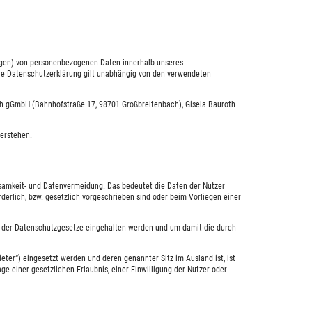
ungen) von personenbezogenen Daten innerhalb unseres
ie Datenschutzerklärung gilt unabhängig von den verwendeten
ch gGmbH (Bahnhofstraße 17, 98701 Großbreitenbach), Gisela Bauroth
verstehen.
amkeit- und Datenvermeidung. Das bedeutet die Daten der Nutzer
derlich, bzw. gesetzlich vorgeschrieben sind oder beim Vorliegen einer
en der Datenschutzgesetze eingehalten werden und um damit die durch
ter“) eingesetzt werden und deren genannter Sitz im Ausland ist, ist
ge einer gesetzlichen Erlaubnis, einer Einwilligung der Nutzer oder